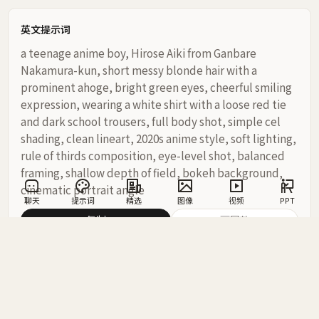
英文提示词
a teenage anime boy, Hirose Aiki from Ganbare 
Nakamura-kun, short messy blonde hair with a 
prominent ahoge, bright green eyes, cheerful smiling 
expression, wearing a white shirt with a loose red tie 
and dark school trousers, full body shot, simple cel 
shading, clean lineart, 2020s anime style, soft lighting, 
rule of thirds composition, eye-level shot, balanced 
framing, shallow depth of field, bokeh background, 
cinematic portrait angle
聊天
提示词
精选
图像
视频
PPT
复制
画同款
相关工具推荐