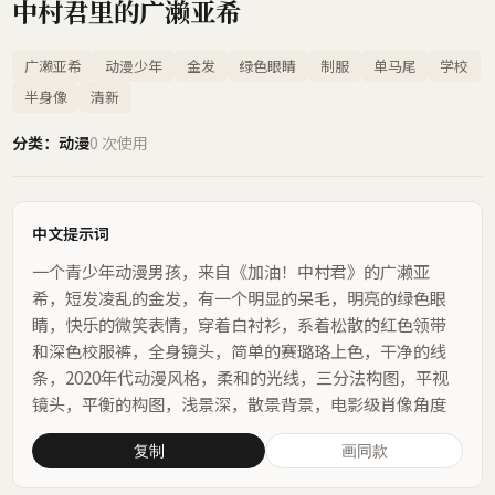
中村君里的广濑亚希
广濑亚希
动漫少年
金发
绿色眼睛
制服
单马尾
学校
半身像
清新
分类：动漫
0 次使用
中文提示词
一个青少年动漫男孩，来自《加油！中村君》的广濑亚
希，短发凌乱的金发，有一个明显的呆毛，明亮的绿色眼
睛，快乐的微笑表情，穿着白衬衫，系着松散的红色领带
和深色校服裤，全身镜头，简单的赛璐珞上色，干净的线
条，2020年代动漫风格，柔和的光线，三分法构图，平视
镜头，平衡的构图，浅景深，散景背景，电影级肖像角度
复制
画同款