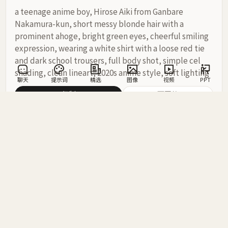
a teenage anime boy, Hirose Aiki from Ganbare 
Nakamura-kun, short messy blonde hair with a 
prominent ahoge, bright green eyes, cheerful smiling 
expression, wearing a white shirt with a loose red tie 
and dark school trousers, full body shot, simple cel 
shading, clean lineart, 2020s anime style, soft lighting
聊天
提示词
精选
图像
视频
PPT
复制
画同款
相关工具推荐
ChatTools AI 工具
完全免费
GPT
Claude
Grok
Gemini
立即体验