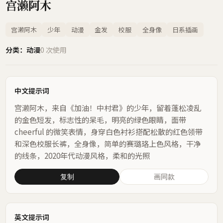
宫濑阿木
宫濑阿木
少年
动漫
金发
校服
全身像
日系插画
分类：动漫
0 次使用
中文提示词
宫濑阿木，来自《加油！中村君》的少年，留着蓬松凌乱
的金色短发，标志性的呆毛，明亮的绿色眼睛，面带 
cheerful 的微笑表情，身穿白色衬衫搭配松散的红色领带
和深色校服长裤，全身像，简单的赛璐珞上色风格，干净
的线条，2020年代动漫风格，柔和的光照
复制
画同款
英文提示词